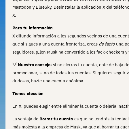
Mastodon y BlueSky. Desinstalar la aplicación X del teléfon
X.
Para tu información
X difunde información a los segundos vecinos de una cuenta 
que si sigues a una cuenta fronteriza, creas
de facto
una pas
seguidores. ¡Elon Musk ha convertido a los fack-checkers y
💡
Nuestro consejo:
si no cierras tu cuenta, date de baja d
promocionar, si no de todas tus cuentas. Si quieres seguir 
dudosas, hazte una cuenta anónima.
Tienes elección
En X, puedes elegir entre eliminar la cuenta o dejarla inacti
La ventaja de
Borrar tu cuenta
es que no tendrás la tentac
más molesta a la empresa de Musk, ya que al borrar tu cuen