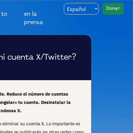
Donar
 to
en la
prensa
i cuenta X/Twitter?
ible. Reduce el número de cuentas
ngelar» tu cuenta. Desinstalar la
bandonas X.
 eliminar su cuenta X. Lo importante es
iginales se publicarán en otras redes como