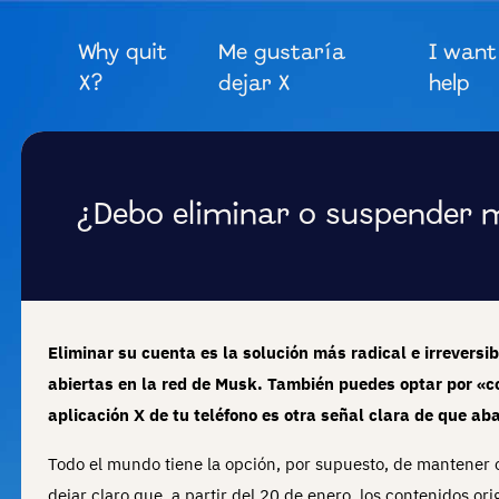
Why quit
Me gustaría
I want
X?
dejar X
help
¿Debo eliminar o suspender m
Eliminar su cuenta es la solución más radical e irrevers
abiertas en la red de Musk. También puedes optar por «co
aplicación X de tu teléfono es otra señal clara de que a
Todo el mundo tiene la opción, por supuesto, de mantener o
dejar claro que, a partir del 20 de enero, los contenidos or