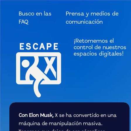
Busco en las
Prensa y medios de
FAQ
comunicación
¡Retomemos el
control de nuestros
espacios digitales!
Con Elon Musk,
X se ha convertido en una
máquina de manipulación masiva.